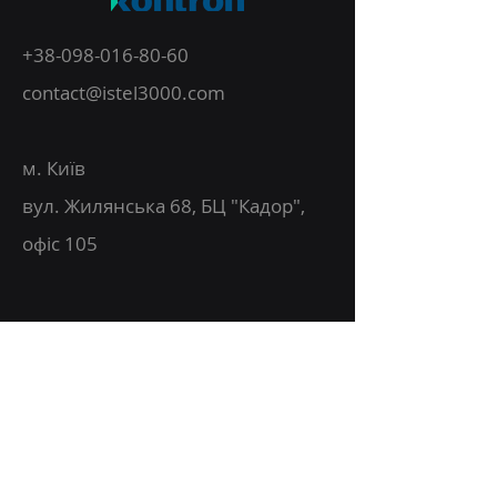
+38-098-016-80-60
contact@istel3000.com
м. Київ
вул. Жилянська 68, БЦ "Кадор",
офіс 105
Про компанію
Рішення
Технічне обслуговування