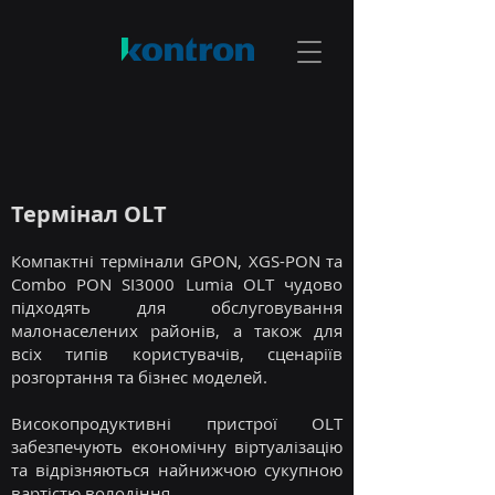
Термінал OLT
Компактні термінали GPON, XGS-PON та
Combo PON SI3000 Lumia OLT чудово
підходять
для обслуговування
малонаселених районів, а також для
всіх типів користувачів, сценаріїв
розгортання та бізнес моделей.
Високопродуктивні пристрої OLT
забезпечують економічну віртуалізацію
та відрізняються найнижчою сукупною
вартістю володіння.