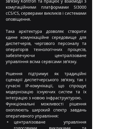
зв'язку Kontron та працює у взаємодії з 
комутаційними платформами SI3000 
cCS/CS, серверами викликів і системами 
оповіщення.
Така архітектура дозволяє створити 
єдине комунікаційне середовище для 
диспетчерів, чергового персоналу та 
операторів технологічних процесів, 
забезпечуючи централізоване 
управління всіма сервісами зв'язку.
Рішення підтримує як традиційні 
сценарії диспетчерського зв'язку, так і 
сучасні IP-комунікації, що спрощує 
модернізацію існуючих систем та їх 
інтеграцію з новою інфраструктурою.
Функціональні можливості рішення 
охоплюють широкий спектр завдань 
оперативного управління:
централізоване управління 
голосовими викликами та 