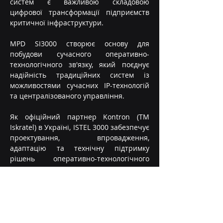
систем є важливою складовою 
цифрової трансформації підприємств 
критичної інфраструктури.
MPD SI3000 створює основу для 
побудови сучасного оперативно-
технологічного зв'язку, який поєднує 
надійність традиційних систем із 
можливостями сучасних IP-технологій 
та централізованого управління.
Як офіційний партнер Kontron (TM 
Iskratel) в Україні, ISTEL 3000 забезпечує 
проектування, впровадження, 
адаптацію та технічну підтримку 
рішень оперативно-технологічного 
зв'язку відповідно до вимог замовника 
та особливостей його інфраструктури.
З повагою,
Команда ТОВ «ІСТЕЛ 3000»