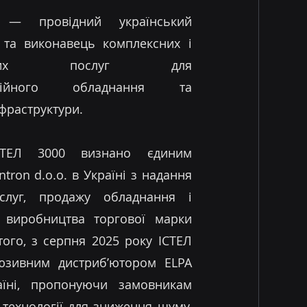
 — провідний український
 та виконавець комплексних і
адійних послуг для
каційного обладнання та
нфраструктури.
СТЕЛ 3000 визнано єдиним
tron d.o.o. в Україні з надання
ослуг, продажу обладнання і
 виробництва торгової марки
 того, з серпня 2025 року ІСТЕЛ
юзивним дистриб’ютором ELPA
аїні, пропонуючи замовникам
 технології для зниження шуму,