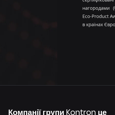
нагородами (
Eco-Product A
в країнах Євр
Компанії групи Kontron це