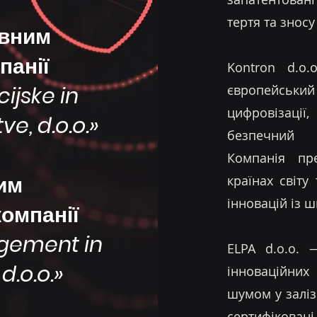
тертя та зносу
ивним
панії
Kontron d.o.
ijske in
європейськи
цифровізації
e, d.o.o.»
безпечний 
Компанія пр
им
країнах світ
інновацій із 
омпанії
agement in
ELPA d.o.o. 
 d.o.o
.»
інноваційних
шумом у заліз
сертифікован