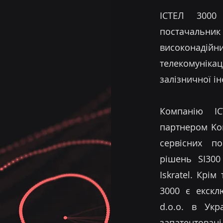
ІСТЕЛ 3000
постачальник
високон
телекомуні
залізничної і
Компанію І
партнером Kon
сервісних п
рішень SI300
Iskratel. Крім
3000 є екскл
d.o.o. в Укр
запатентовані