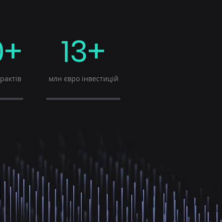
0+
13+
рактів
млн євро інвестицій