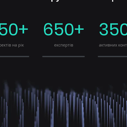
50+
650+
35
ектів на рік
експертів
активних конт