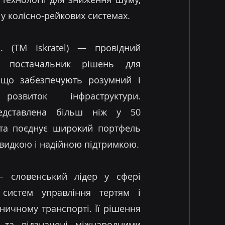
 у колісно-рейкових системах.
o. (ТМ Iskratel) — провідний
й постачальник рішень для
, що забезпечують розумний і
розвиток інфраструктури.
едставлена більш ніж у 50
у та поєднує широкий портфель
швидкою і надійною підтримкою.
— словенський лідер у сфері
 систем управління тертям і
ничному транспорті. Її рішення
і та відзначені міжнародними