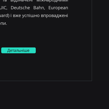
UIC, Deutsche Bahn, European
ward) і вже успішно впроваджені
опи.
Детальніше