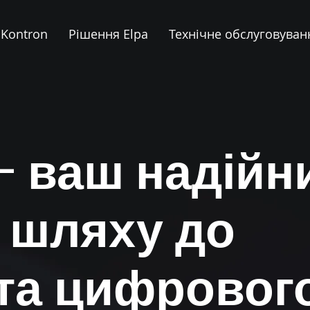
 Kontron
Рішення Elpa
Технічне обслуговуван
 – ваш надійн
 шляху до
 та цифровог