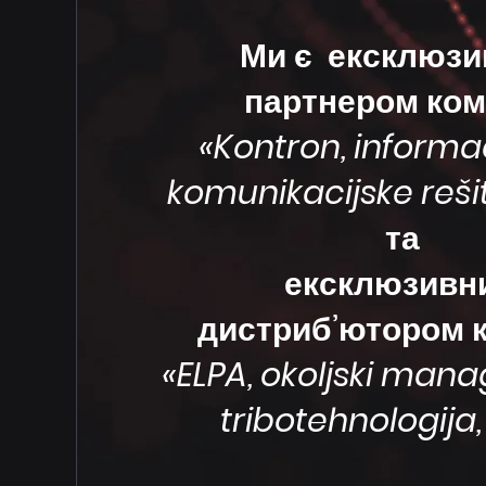
Ми є ексклюз
партнером ком
«Kontron, informac
komunikacijske rešitv
та
ексклюзивн
дистриб’ютором к
«
ELPA, okoljski man
tribotehnologija,