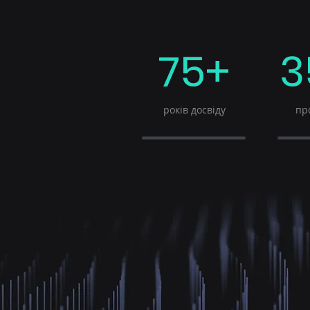
75+
3
років досвіду
про